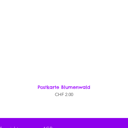
Postkarte Blumenwald
Schnellansicht
Preis
CHF 2.00