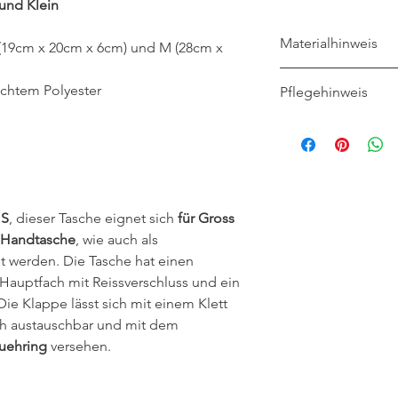
 und Klein
Materialhinweis
S (19cm x 20cm x 6cm) und M (28cm x
Polyester ist pflegel
chtem Polyester
Pflegehinweis
schnell und transport
Fasern bieten zudem
Bei bis zu 40°C 
sind daher hygienisc
Trocknet schnell a
Baumwollstoffe. Poly
neigt nicht zum Knitt
gleichzeitige Flexibi
und reissfest.
 S
, dieser Tasche eignet sich
für Gross
Handtasche
, wie auch als
 werden. Die Tasche hat einen
 Hauptfach mit Reissverschluss und ein
Die Klappe lässt sich mit einem Klett
ch austauschbar und mit dem
Buehring
versehen.