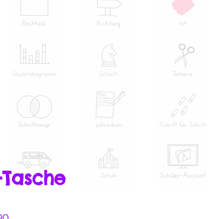
-Tasche
Sale-
90