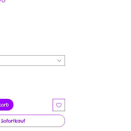
Preis
korb
Sofortkauf