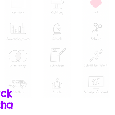
ack
cha