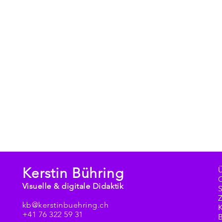
Kerstin Bühring
Visuelle & digitale Didaktik
kb@kerstinbuehring.ch
+41 76 322 59 31