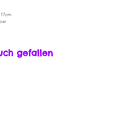
 17cm
bar
uch gefallen