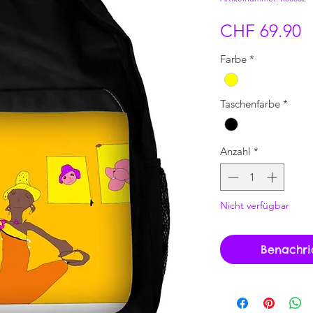
P
CHF 69.90
Farbe
*
Taschenfarbe
*
Anzahl
*
Nicht verfügbar
Benachri