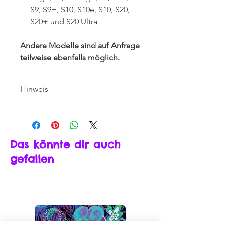
S9, S9+, S10, S10e, S10, S20,
S20+ und S20 Ultra
Andere Modelle sind auf Anfrage
teilweise ebenfalls möglich.
Hinweis
Die Abbildung zeigt das Modell
iPhone XR. Es kann beim Anpassen
Ihres gewählten Modelles zu kleinen
Abweichungen in der Darstellung
Das könnte dir auch
kommen.
gefallen