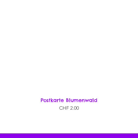
Postkarte Blumenwald
Schnellansicht
Preis
CHF 2.00