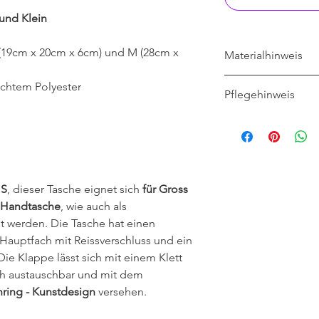
 und Klein
S (19cm x 20cm x 6cm) und M (28cm x
Materialhinweis
Polyester ist pflegel
chtem Polyester
Pflegehinweis
schnell und transport
Fasern bieten zudem
Bei bis zu 40°C 
sind daher hygienisc
Trocknet schnell 
Baumwollstoffe. Poly
neigt nicht zum Knitt
gleichzeitige Flexibi
und reissfest.
 S
, dieser Tasche eignet sich
für Gross
Handtasche
, wie auch als
 werden. Die Tasche hat einen
 Hauptfach mit Reissverschluss und ein
Die Klappe lässt sich mit einem Klett
ch austauschbar und mit dem
hring - Kunstdesign
versehen.