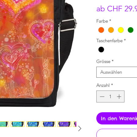
ab
CHF 29.
Farbe
*
Taschenfarbe
*
Grösse
*
Auswählen
Anzahl
*
In den Waren