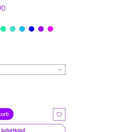
Sale-
90
Preis
korb
Sofortkauf