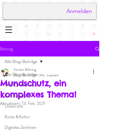
Anmelden
Beitrag
Alle Blog-Beiträge
Kerstin Bühring
Alle Blog-Beiträge
20. Okt. 2020
1 Min. Lesezeit
Mundschutz, ein
SKETCHNOTING
komplexes Thema!
Auftragsarbeit
Aktualisiert:
13. Feb. 2021
Unterricht
Kunst & Kultur
Digitales Zeichnen