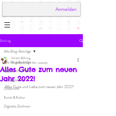
Anmelden
Beitrag
Alle Blog-Beiträge
Kerstin Bühring
Alle Blog-Beiträge
12. März 2022
1 Min. Lesezeit
Alles Gute zum neuen
SKETCHNOTING
Jahr 2022!
Auftragsarbeit
Alles Gute und Liebe zum neuen Jahr 2022!
Unterricht
Kunst & Kultur
Digitales Zeichnen