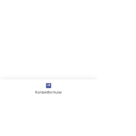
Kontaktformular
Kommentare
Geburtstagsgr