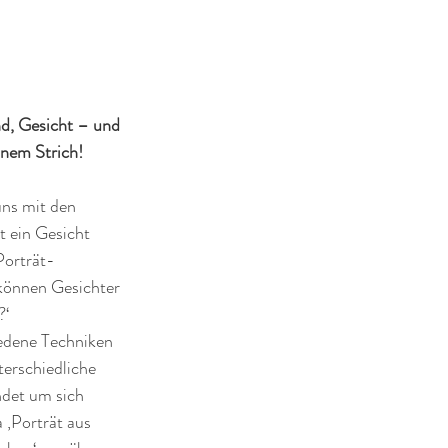
d, Gesicht – und 
einem Strich!
ns mit den 
 ein Gesicht 
Porträt-
können Gesichter 
?‘
edene Techniken 
erschiedliche 
ndet um sich 
 ‚Porträt aus 