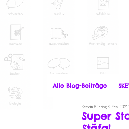
Alle Blog-Beiträge
SK
Kerstin Bühring
8. Feb. 2021
Kunst & Kultur
Dig
Super Sta
Stäfa!