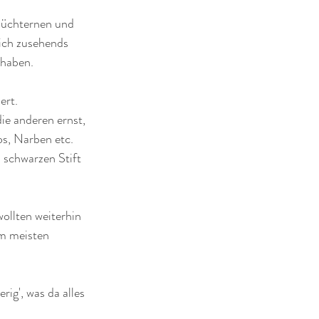
hüchternen und 
ich zusehends 
haben. 
rt. 
e anderen ernst, 
os, Narben etc. 
 schwarzen Stift 
ollten weiterhin 
m meisten 
g', was da alles 