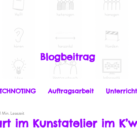
Blogbeitrag
ETCHNOTING
Auftragsarbeit
Unterricht
1 Min. Lesezeit
itales Zeichnen
rt im Kunstatelier im K’