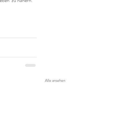
eben‘ zu nähern.
Alle ansehen