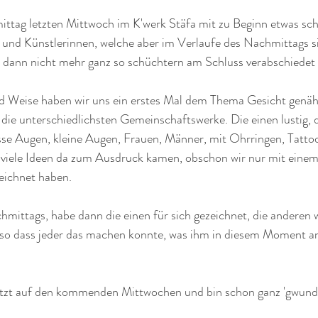
mittag letzten Mittwoch im K'werk Stäfa mit zu Beginn etwas sc
n und Künstlerinnen, welche aber im Verlaufe des Nachmittags s
h dann nicht mehr ganz so schüchtern am Schluss verabschiedet 
nd Weise haben wir uns ein erstes Mal dem Thema Gesicht genähe
e unterschiedlichsten Gemeinschaftswerke. Die einen lustig, di
rosse Augen, kleine Augen, Frauen, Männer, mit Ohrringen, Tatto
e viele Ideen da zum Ausdruck kamen, obschon wir nur mit einem
eichnet haben.
hmittags, habe dann die einen für sich gezeichnet, die anderen w
 so dass jeder das machen konnte, was ihm in diesem Moment a
etzt auf den kommenden Mittwochen und bin schon ganz 'gwunderi