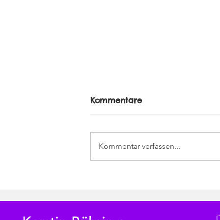
Kommentare
Kommentar verfassen...
Heute geht es los im
Kunstatelier im K’werk in
Stäfa!