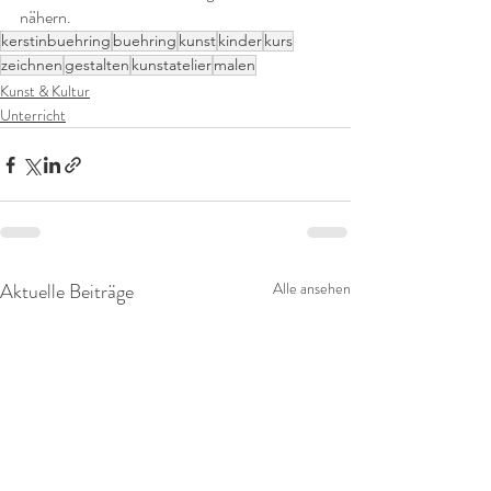
nähern.
kerstinbuehring
buehring
kunst
kinder
kurs
zeichnen
gestalten
kunstatelier
malen
Kunst & Kultur
Unterricht
Aktuelle Beiträge
Alle ansehen