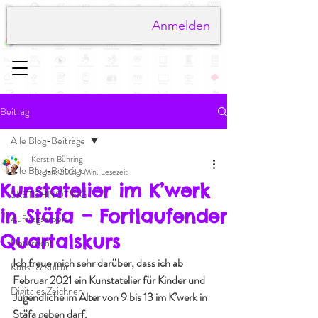
Anmelden
Beitrag
Alle Blog-Beiträge
Kerstin Bühring
Alle Blog-Beiträge
10. Jan. 2021
1 Min. Lesezeit
Kunstatelier im K’werk
SKETCHNOTING
in Stäfa – Fortlaufender
Auftragsarbeit
Quartalskurs
Unterricht
Ich freue mich sehr darüber, dass ich ab 
Kunst & Kultur
Februar 2021 ein Kunstatelier für Kinder und 
Digitales Zeichnen
Jugendliche im Alter von 9 bis 13 im K’werk in 
Stäfa geben darf.