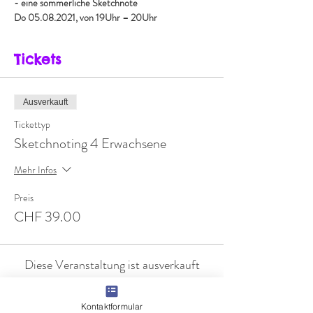
- eine sommerliche Sketchnote
Do 05.08.2021, von 19Uhr – 20Uhr
Tickets
Ausverkauft
Tickettyp
Sketchnoting 4 Erwachsene
Mehr Infos
Preis
CHF 39.00
Diese Veranstaltung ist ausverkauft
Diese Veranstaltung teilen
Kontaktformular