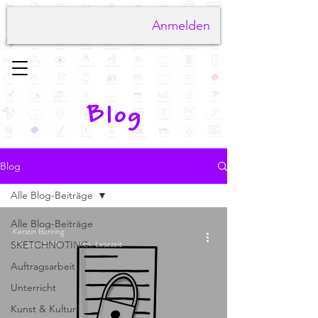
Anmelden
Blog
Blog
Alle Blog-Beiträge
Alle Blog-Beiträge
Kerstin Bühring
22. Jan. 2025
1 Min. Lesezeit
SKETCHNOTING
Auftragsarbeit
Unterricht
Kunst & Kultur